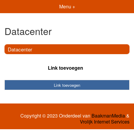
Menu +
Datacenter
Datacenter
Link toevoegen
Link toevoegen
Copyright © 2023 Onderdeel van
BaakmanMedia
&
Vrolijk Internet Services